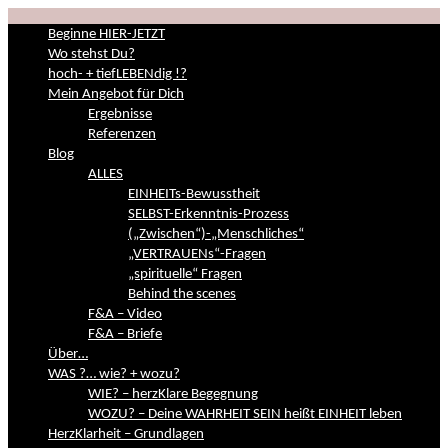
Beginne HIER-JETZT
Wo stehst Du?
hoch- + tiefLEBENdig !?
Mein Angebot für Dich
Ergebnisse
Referenzen
Blog
ALLES
EINHEITs-Bewusstheit
SELBST-Erkenntnis-Prozess
(„Zwischen“)-„Menschliches“
„VERTRAUENs“-Fragen
„spirituelle“ Fragen
Behind the scenes
F&A – Video
F&A – Briefe
Über…
WAS ?… wie? + wozu?
WIE? – herzKlare Begegnung
WOZU? – Deine WAHRHEIT SEIN heißt EINHEIT leben
HerzKlarheit – Grundlagen