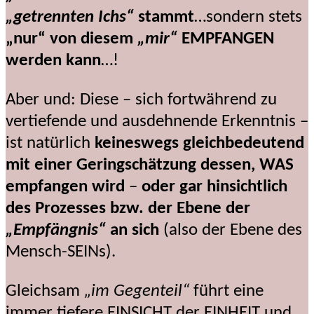
„getrennten Ichs“
stammt
…sondern stets
„nur“ von diesem
„mir“
EMPFANGEN
werden kann
…!
Aber und: Diese – sich fortwährend zu
vertiefende und ausdehnende Erkenntnis –
ist natürlich
keineswegs gleichbedeutend
mit einer Geringschätzung dessen, WAS
empfangen wird
–
oder gar hinsichtlich
des Prozesses bzw. der Ebene der
„Empfängnis“
an sich
(also der Ebene des
Mensch-SEINs).
Gleichsam
„im Gegenteil“
führt eine
immer tiefere EINSICHT der EINHEIT und