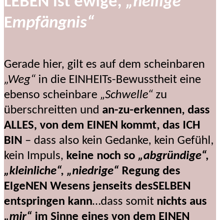
LEBEN ist ewige,
„heilige
E
mpfängnis“
Gerade hier, gilt es auf dem scheinbaren
„Weg“
in die EINHEITs-Bewusstheit eine
ebenso scheinbare
„Schwelle“
zu
überschreitten und
an-zu-erkennen, dass
ALLES, von dem EINEN kommt, das ICH
BIN
– dass also kein Gedanke, kein Gefühl,
kein Impuls,
keine noch so
„abgründige“,
„kleinliche“, „niedrige“
Regung des
EIgeNEN Wesens jenseits desSELBEN
entspringen kann
…dass somit
nichts aus
„mir“
im Sinne eines von dem EINEN