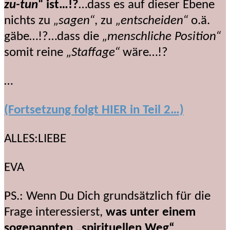
zu-tun“
ist…!?
…dass es auf dieser Ebene
nichts zu
„sagen“
, zu
„entscheiden“
o.ä.
gäbe…!?…dass die
„menschliche Position“
somit reine
„Staffage“
wäre…!?
…
(Fortsetzung folgt HIER in Teil 2…)
ALLES:LIEBE
EVA
PS.: Wenn Du Dich grundsätzlich für die
Frage interessierst,
was unter einem
sogenannten „spirituellen Weg“