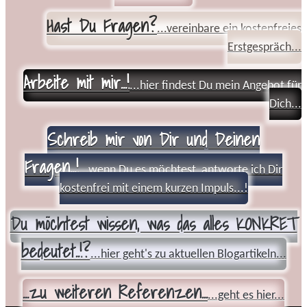
Hast Du Fragen?
...vereinbare ein kostenfreies
Erstgespräch...
Arbeite mit mir...!
...hier findest Du mein Angebot für
Dich...
Schreib mir von Dir und Deinen
Fragen...!
...wenn Du es möchtest, antworte ich Dir
kostenfrei mit einem kurzen Impuls...!
Du möchtest wissen, was das alles KONKRET
bedeutet..!?
...hier geht's zu aktuellen Blogartikeln...
...zu weiteren Referenzen...
...geht es hier...