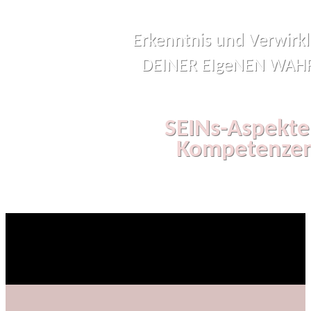
*
Erkenntnis und Verwirk
DEINER EIgeNEN WAH
SEINs-Aspekte
Kompetenze