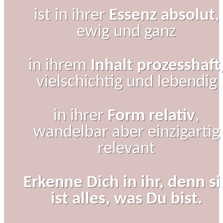
ist in ihrer
Essenz
absolut
,
ewig und ganz
in ihrem
Inhalt prozesshaft
vielschichtig und lebendig
in ihrer
Form relativ
,
wandelbar aber einzigartig
relevant
Erkenne Dich in ihr, denn si
ist alles, was Du bist.