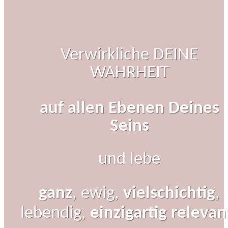
Verwirkliche DEINE
WAHRHEIT
auf allen Ebenen Deines
Seins
und lebe
ganz
, ewig,
vielschichtig
,
lebendig,
einzigartig
relevan