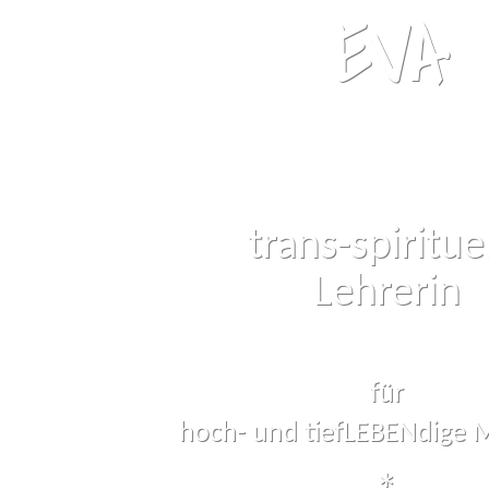
EVA
trans-spiritue
Lehrerin
für
hoch- und tiefLEBENdige