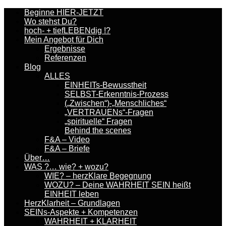
Beginne HIER-JETZT
Wo stehst Du?
hoch- + tiefLEBENdig !?
Mein Angebot für Dich
Ergebnisse
Referenzen
Blog
ALLES
EINHEITs-Bewusstheit
SELBST-Erkenntnis-Prozess
(„Zwischen“)-„Menschliches“
„VERTRAUENs“-Fragen
„spirituelle“ Fragen
Behind the scenes
F&A – Video
F&A – Briefe
Über…
WAS ?… wie? + wozu?
WIE? – herzKlare Begegnung
WOZU? – Deine WAHRHEIT SEIN heißt
EINHEIT leben
HerzKlarheit – Grundlagen
SEINs-Aspekte + Kompetenzen
WAHRHEIT + KLARHEIT