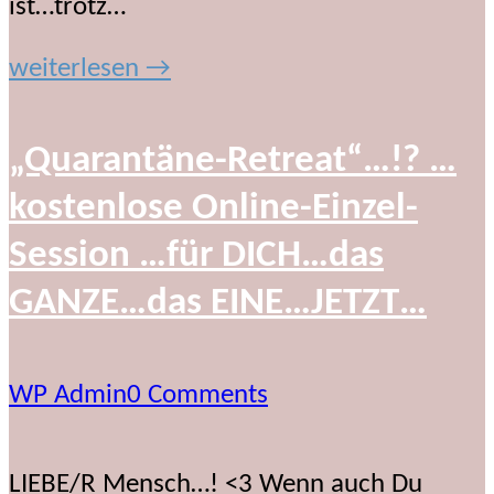
ist…trotz…
weiterlesen →
„Quarantäne-Retreat“…!? …
kostenlose Online-Einzel-
Session …für DICH…das
GANZE…das EINE…JETZT…
WP Admin
0 Comments
LIEBE/R Mensch…! <3 Wenn auch Du