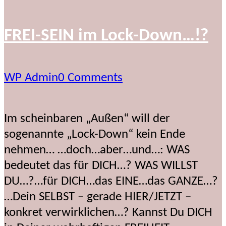
FREI-SEIN im Lock-Down…!?
WP Admin
0 Comments
Im scheinbaren „Außen“ will der
sogenannte „Lock-Down“ kein Ende
nehmen… …doch…aber…und…: WAS
bedeutet das für DICH…? WAS WILLST
DU…?…für DICH…das EINE…das GANZE…?
…Dein SELBST – gerade HIER/JETZT –
konkret verwirklichen…? Kannst Du DICH