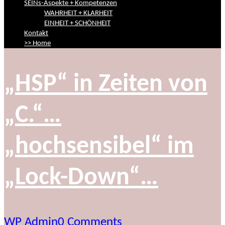
SEINs-Aspekte + Kompetenzen
WAHRHEIT + KLARHEIT
EINHEIT + SCHÖNHEIT
Kontakt
>> Home
„HSP“ in Zeiten von
„C.“…
„hochsensibel“ im
„Lock-Down“…
WP Admin
0 Comments