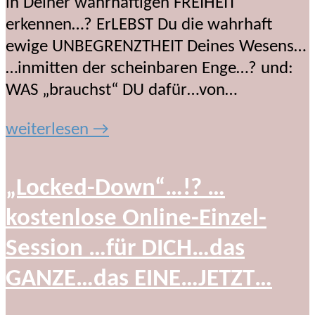
in Deiner wahrhaftigen FREIHEIT
erkennen…? ErLEBST Du die wahrhaft
ewige UNBEGRENZTHEIT Deines Wesens…
…inmitten der scheinbaren Enge…? und:
WAS „brauchst“ DU dafür…von…
weiterlesen →
„Locked-Down“…!? …
kostenlose Online-Einzel-
Session …für DICH…das
GANZE…das EINE…JETZT…