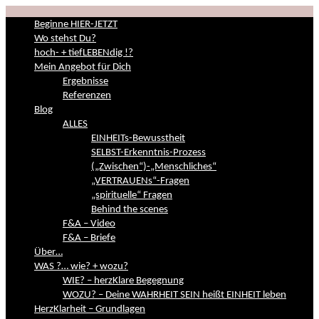
Beginne HIER-JETZT
Wo stehst Du?
hoch- + tiefLEBENdig !?
Mein Angebot für Dich
Ergebnisse
Referenzen
Blog
ALLES
EINHEITs-Bewusstheit
SELBST-Erkenntnis-Prozess
(„Zwischen“)-„Menschliches“
„VERTRAUENs“-Fragen
„spirituelle“ Fragen
Behind the scenes
F&A – Video
F&A – Briefe
Über…
WAS ?… wie? + wozu?
WIE? – herzKlare Begegnung
WOZU? – Deine WAHRHEIT SEIN heißt EINHEIT leben
HerzKlarheit – Grundlagen