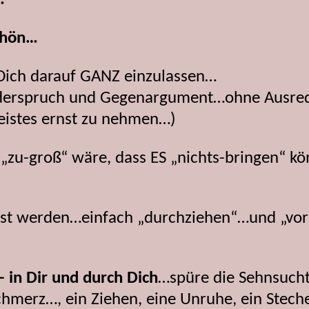
schön…
 Dich darauf GANZ einzulassen…
derspruch und Gegenargument…ohne Ausre
eistes ernst zu nehmen…)
ES „zu-groß“ wäre, dass ES „nichts-bringen“
usst werden…einfach „durchziehen“…und „vor
 in Dir und durch Dich
…spüre die Sehnsucht,
r Schmerz…, ein Ziehen, eine Unruhe, ein Ste