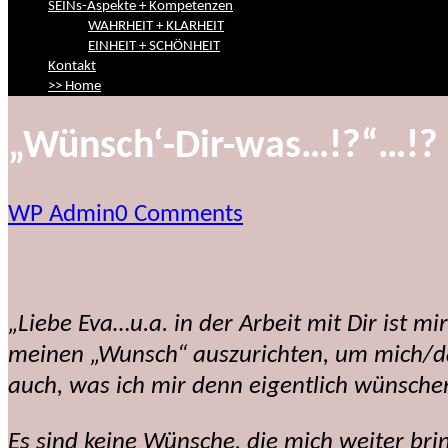
SEINs-Aspekte + Kompetenzen
WAHRHEIT + KLARHEIT
EINHEIT + SCHÖNHEIT
Kontakt
>> Home
„Wünsch‘-Dir-was…!?“…!?
WP Admin
0 Comments
„Liebe Eva…u.a. in der Arbeit mit Dir ist 
meinen „Wunsch“ auszurichten, um mich/da
auch, was ich mir denn eigentlich wünsche
Es sind keine Wünsche, die mich weiter bri