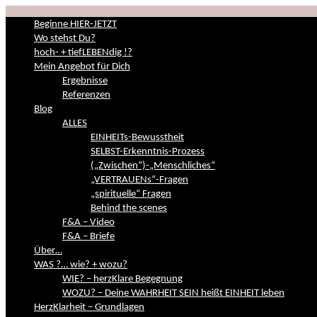
Beginne HIER-JETZT
Wo stehst Du?
hoch- + tiefLEBENdig !?
Mein Angebot für Dich
Ergebnisse
Referenzen
Blog
ALLES
EINHEITs-Bewusstheit
SELBST-Erkenntnis-Prozess
(„Zwischen“)-„Menschliches“
„VERTRAUENs“-Fragen
„spirituelle“ Fragen
Behind the scenes
F&A – Video
F&A – Briefe
Über…
WAS ?… wie? + wozu?
WIE? – herzKlare Begegnung
WOZU? – Deine WAHRHEIT SEIN heißt EINHEIT leben
HerzKlarheit – Grundlagen