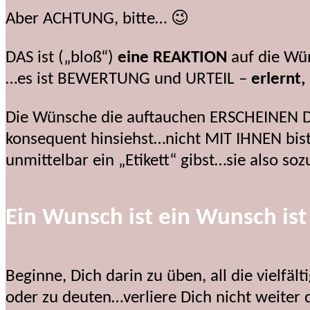
Aber ACHTUNG, bitte… 😉
DAS ist („bloß“)
eine REAKTION
auf die Wü
…es ist BEWERTUNG und URTEIL –
erlernt,
Die Wünsche die auftauchen ERSCHEINEN Dir 
konsequent hinsiehst…nicht MIT IHNEN bis
unmittelbar ein „Etikett“ gibst…sie also s
Ein Wunsch ist ein Wunsch is
Beginne, Dich darin zu üben, all die vielf
oder zu deuten…verliere Dich nicht weiter d