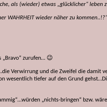
he, als (wieder) etwas „glücklicher“ leben
iner WAHRHEIT wieder näher zu kommen..!?
es „Bravo“ zurufen… 😉
die Verwirrung und die Zweifel die damit 
on wesentlich tiefer auf den Grund gehst…Dic
ammig“…würden „nichts-bringen“ bzw. wäre