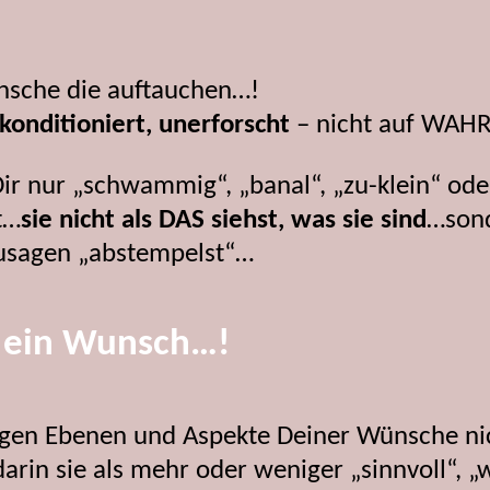
nsche die auftauchen…!
 konditioniert, unerforscht
– nicht auf WAHR
nur „schwammig“, „banal“, „zu-klein“ oder 
t…
sie nicht als DAS siehst, was sie sind
…sond
ozusagen „abstempelst“…
t ein Wunsch…!
ältigen Ebenen und Aspekte Deiner Wünsche ni
arin sie als mehr oder weniger „sinnvoll“, „w