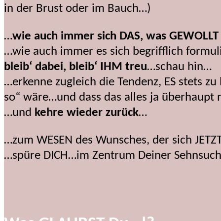
in der Brust oder im Bauch…)
…
wie auch immer sich DAS, was GEWOLLT w
…wie auch immer es sich begrifflich formul
bleib‘ dabei, bleib‘ IHM treu
…schau hin…
…erkenne zugleich die Tendenz, ES stets z
so“ wäre…und dass das alles ja überhaupt ni
…und
kehre wieder zurück
…
…zum WESEN des Wunsches, der sich JETZT ge
…spüre DICH…im Zentrum Deiner Sehnsuc