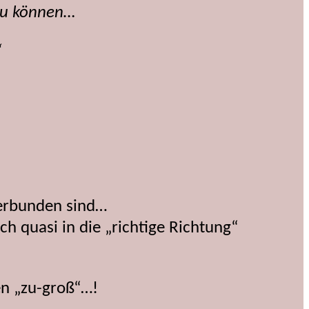
 zu können…
“
verbunden sind…
h quasi in die „richtige Richtung“
n „zu-groß“…!