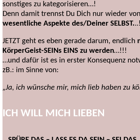
sonstiges zu kategorisieren…!
Denn damit trennst Du Dich nur wieder von
wesentliche Aspekte des/Deiner SELBST.
..
JETZT geht es eben gerade darum, endlich
KörperGeist-SEINs EINS zu werden
…!!!
…und dafür ist es in erster Konsequenz no
zB.: im Sinne von:
„Ja, ich wünsche mir, mich lieb haben zu k
ICH WILL MICH LIEBEN
…SPÜRE DAS – LASS ES DA SEIN – SEI DAS