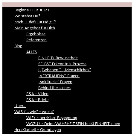
Beginne HIER-JETZT
Wo stehst Du?
hoch- + tiefLEBENdig !?
Mein Angebot für Dich
Ergebnisse
Referenzen
Blog
ALLES
EINHEITs-Bewusstheit
SELBST-Erkenntnis-Prozess
(„Zwischen“)-„Menschliches“
„VERTRAUENs“-Fragen
„spirituelle“ Fragen
Behind the scenes
F&A – Video
F&A – Briefe
Über…
WAS ?… wie? + wozu?
WIE? – herzKlare Begegnung
WOZU? – Deine WAHRHEIT SEIN heißt EINHEIT leben
HerzKlarheit – Grundlagen