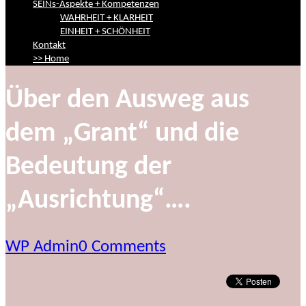
SEINs-Aspekte + Kompetenzen
WAHRHEIT + KLARHEIT
EINHEIT + SCHÖNHEIT
Kontakt
>> Home
Über den Ausweg aus
dem „Grant“ und die
Bedeutung der
„Ausrichtung“….
WP Admin
0 Comments