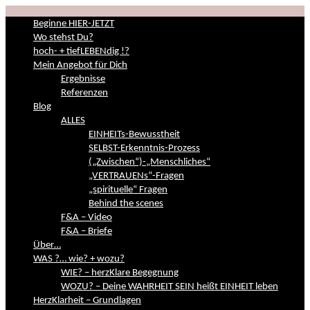
Beginne HIER-JETZT
Wo stehst Du?
hoch- + tiefLEBENdig !?
Mein Angebot für Dich
Ergebnisse
Referenzen
Blog
ALLES
EINHEITs-Bewusstheit
SELBST-Erkenntnis-Prozess
(„Zwischen“)-„Menschliches“
„VERTRAUENs“-Fragen
„spirituelle“ Fragen
Behind the scenes
F&A – Video
F&A – Briefe
Über…
WAS ?… wie? + wozu?
WIE? – herzKlare Begegnung
WOZU? – Deine WAHRHEIT SEIN heißt EINHEIT leben
HerzKlarheit – Grundlagen