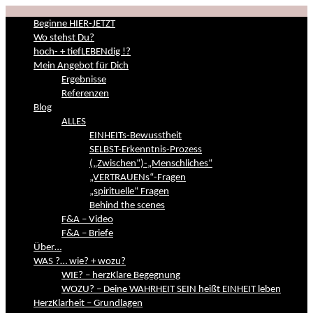
Beginne HIER-JETZT
Wo stehst Du?
hoch- + tiefLEBENdig !?
Mein Angebot für Dich
Ergebnisse
Referenzen
Blog
ALLES
EINHEITs-Bewusstheit
SELBST-Erkenntnis-Prozess
(„Zwischen“)-„Menschliches“
„VERTRAUENs“-Fragen
„spirituelle“ Fragen
Behind the scenes
F&A – Video
F&A – Briefe
Über…
WAS ?… wie? + wozu?
WIE? – herzKlare Begegnung
WOZU? – Deine WAHRHEIT SEIN heißt EINHEIT leben
HerzKlarheit – Grundlagen