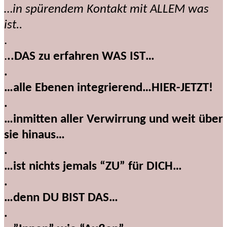
…in spürendem Kontakt mit ALLEM was
ist..
.
.
..DAS zu erfahren WAS IST…
.
…alle Ebenen integrierend…HIER-JETZT!
.
…inmitten aller Verwirrung und weit über
sie hinaus…
.
…ist nichts jemals “ZU” für DICH…
.
…denn DU BIST DAS…
.