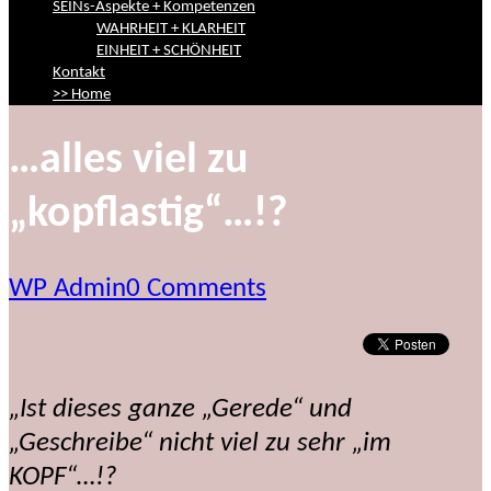
SEINs-Aspekte + Kompetenzen
WAHRHEIT + KLARHEIT
EINHEIT + SCHÖNHEIT
Kontakt
>> Home
…alles viel zu
„kopflastig“…!?
WP Admin
0 Comments
„Ist dieses ganze „Gerede“ und
„Geschreibe“ nicht viel zu sehr „im
KOPF“…!?